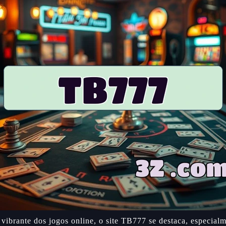
vibrante dos jogos online, o site TB777 se destaca, especial