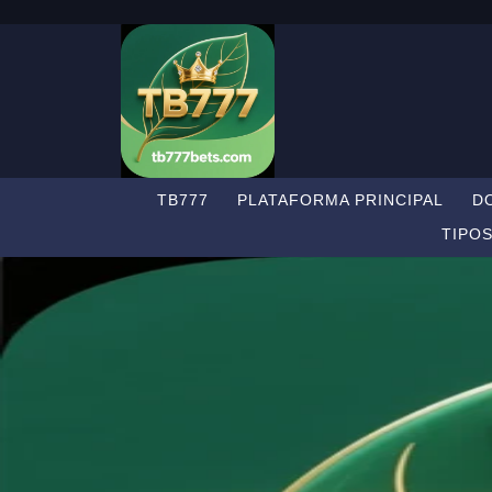
TB777
PLATAFORMA PRINCIPAL
D
TIPO