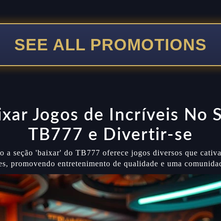
SEE ALL PROMOTIONS
ixar Jogos de Incríveis No S
TB777 e Divertir-se
 a seção 'baixar' do TB777 oferece jogos diversos que cati
es, promovendo entretenimento de qualidade e uma comunidad