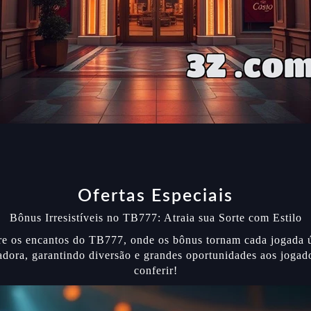
Ofertas Especiais
Bônus Irresistíveis no TB777: Atraia sua Sorte com Estilo
e os encantos do TB777, onde os bônus tornam cada jogada 
dora, garantindo diversão e grandes oportunidades aos jogad
conferir!