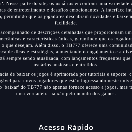
ar'. Nessa parte do site, os usuários encontram uma variedade 
s de entretenimento e desafios emocionantes. A interface intu
, permitindo que os jogadores descubram novidades e baixem
facilidade.
 acompanhado de descrições detalhadas que proporcionam uma
mecânicas e características únicas, garantindo que os jogado
 o que desejam. Além disso, o TB777 oferece uma comunidad
roca de dicas e estratégias, aumentando o engajamento e a dive
stá sempre sendo atualizada, com lançamentos frequentes qu
usuários ansiosos e entretidos.
ncia de baixar os jogos é aprimorada por tutoriais e suporte, 
gável para novos jogadores que estão ingressando neste unive
o 'baixar' do TB777 não apenas fornece acesso a jogos, mas 
uma verdadeira paixão pelo mundo dos games.
Acesso Rápido