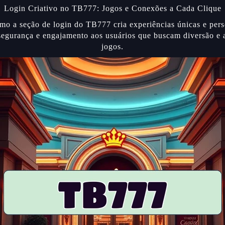
Login Criativo no TB777: Jogos e Conexões a Cada Clique
mo a seção de login do TB777 cria experiências únicas e pers
segurança e engajamento aos usuários que buscam diversão e 
jogos.